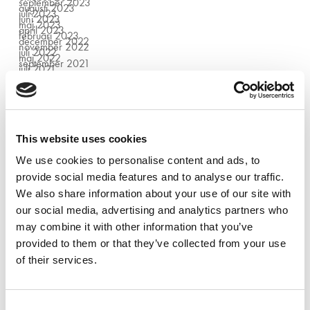
september 2023
augusti 2023
juli 2023
juni 2023
maj 2023
april 2023
februari 2023
december 2022
november 2022
juli 2022
maj 2022
september 2021
juli 2021
juni 2021
oktober 2020
september 2020
juni 2020
januari 2020
september 2019
augusti 2019
juni 2019
maj 2019
april 2019
mars 2019
februari 2019
This website uses cookies
januari 2019
oktober 2018
Categories
september 2018
juni 2018
We use cookies to personalise content and ads, to
mars 2018
februari 2018
november 2017
Ängelholm
provide social media features and to analyse our traffic.
oktober 2017
Bod
september 2017
El
juni 2017
Evenemang
We also share information about your use of our site with
maj 2017
Göteborg
mars 2017
Halmstad
oktober 2016
Helsingborg
our social media, advertising and analytics partners who
mars 2016
Huvudkontor
Kran & Hiss
Kristianstad
may combine it with other information that you’ve
Malmö
Maskiner
Tjänster
provided to them or that they’ve collected from your use
Uncategorized
Utbildning
of their services.
Consent