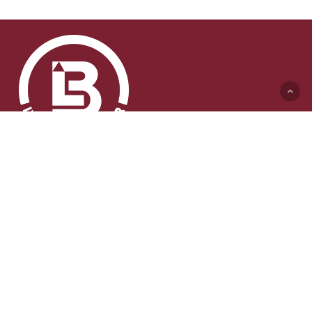
Lyft & Byggmaskiner AB (HK)
Ängelholmsvägen 311
262 73 Ängelholm
0431-410 410 Växel
info@lb-maskiner.se