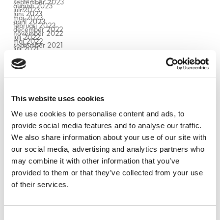
september 2023
augusti 2023
juli 2023
juni 2023
maj 2023
april 2023
februari 2023
december 2022
november 2022
juli 2022
maj 2022
september 2021
juli 2021
juni 2021
oktober 2020
september 2020
juni 2020
januari 2020
september 2019
augusti 2019
juni 2019
maj 2019
april 2019
mars 2019
februari 2019
This website uses cookies
januari 2019
oktober 2018
Categories
september 2018
juni 2018
We use cookies to personalise content and ads, to
mars 2018
februari 2018
november 2017
Ängelholm
provide social media features and to analyse our traffic.
oktober 2017
Bod
september 2017
El
juni 2017
Evenemang
We also share information about your use of our site with
maj 2017
Göteborg
mars 2017
Halmstad
oktober 2016
Helsingborg
our social media, advertising and analytics partners who
mars 2016
Huvudkontor
Kran & Hiss
Kristianstad
may combine it with other information that you’ve
Malmö
Maskiner
Tjänster
provided to them or that they’ve collected from your use
Uncategorized
Utbildning
of their services.
Consent