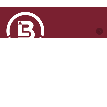
Lyft & Byggmaskiner AB (HK)
Ängelholmsvägen 311
262 73 Ängelholm
0431-410 410 Växel
info@lb-maskiner.se