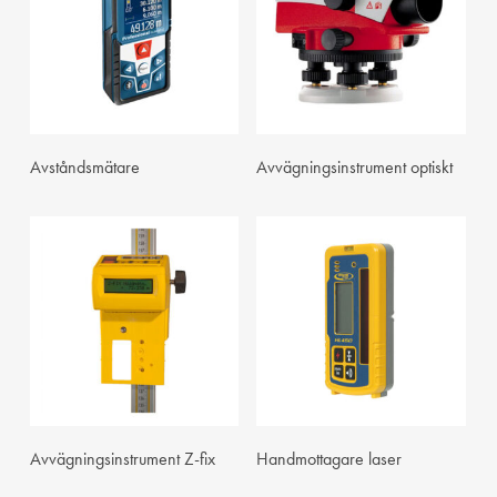
Visa
Visa
Avståndsmätare
Avvägningsinstrument optiskt
Visa
Visa
Avvägningsinstrument Z-fix
Handmottagare laser