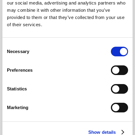
our social media, advertising and analytics partners who
may combine it with other information that you’ve
Visa
Visa
Linjelaser
Planlaser
provided to them or that they’ve collected from your use
of their services.
Consent
Necessary
Selection
Preferences
Statistics
Visa
Visa
Punkt- linjelaser <2 linjer
Punkt- och linjelaser
Marketing
Show details