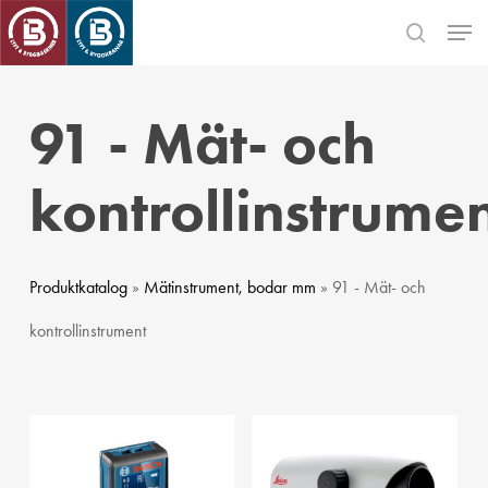
Skip
Men
to
search
main
Close
content
Menu
91 - Mät- och
kontrollinstrume
Produktkatalog
»
Mätinstrument, bodar mm
» 91 - Mät- och
kontrollinstrument