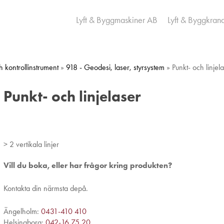
Lyft & Byggmaskiner AB
Lyft & Byggkran
h kontrollinstrument
»
918 - Geodesi, laser, styrsystem
» Punkt- och linjel
Punkt- och linjelaser
> 2 vertikala linjer
Vill du boka, eller har frågor kring produkten?
Kontakta din närmsta depå.
Ängelholm:
0431-410 410
Helsingborg:
042-16 75 20