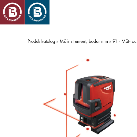
Skip
to
main
content
Produktkatalog
»
Mätinstrument, bodar mm
»
91 - Mät- oc