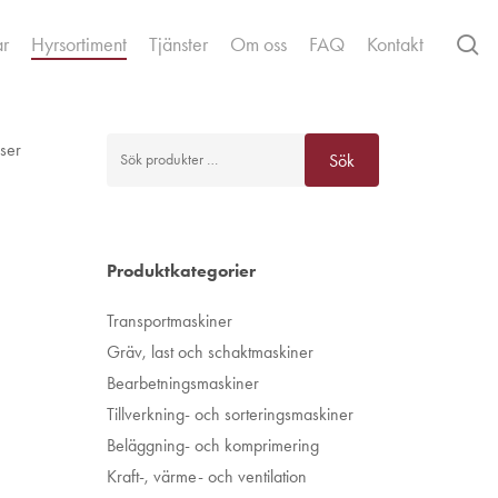
se
ar
Hyrsortiment
Tjänster
Om oss
FAQ
Kontakt
Sök
aser
Sök
efter:
Produktkategorier
Transportmaskiner
Gräv, last och schaktmaskiner
Bearbetningsmaskiner
Tillverkning- och sorteringsmaskiner
Beläggning- och komprimering
Kraft-, värme- och ventilation