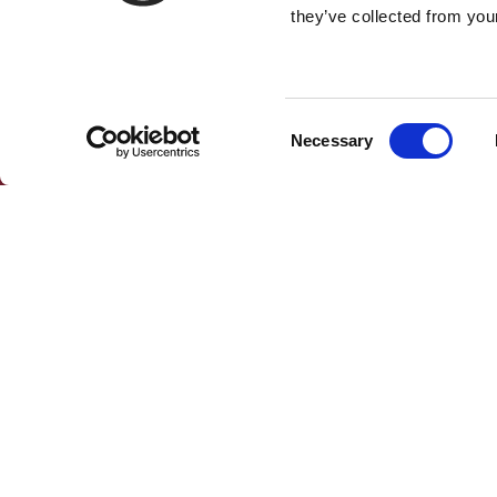
they’ve collected from your
Consent
Necessary
Selection
Lyft & Byggmaskiner AB (HK)
Lyft & Byggkranar 
Ängelholmsvägen 311
Ängelholmsvägen 
262 73 Ängelholm
262 73 Ängelholm
0431-410 410 Växel
010-130 93 70
info@lb-maskiner.se
info@lb-kranar.se
© 2026 Lyft & Byggmaskiner AB.