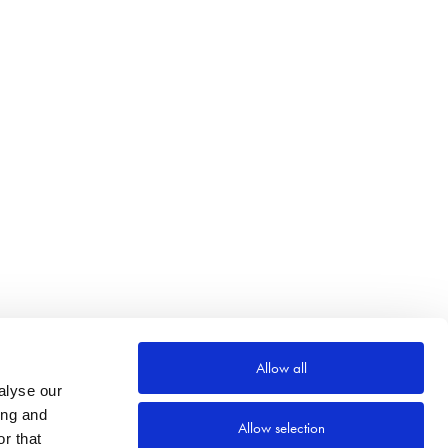
Allow all
alyse our
ing and
Allow selection
r that