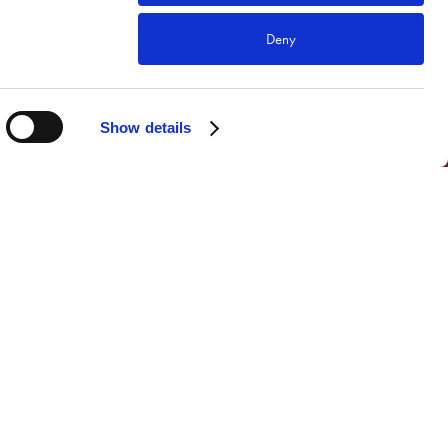
Deny
Show details
Nyheter
ekt
Info för leverantörer
t
Hyresvillkor
& säkerhet
Hyresförsäkring
miljö
GDPR & Cookies