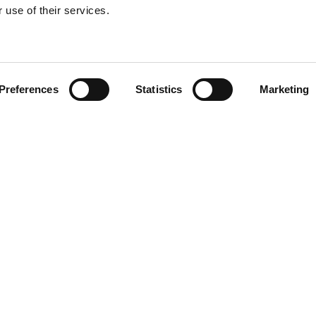
 use of their services.
Preferences
Statistics
Marketing
Kontakt
AB (HK)
Referensproj
311
Hyrsortimen
Arbetsmiljö 
Kvalitet och 