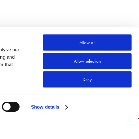
Allow all
alyse our
ing and
Allow selection
r that
Deny
Show details