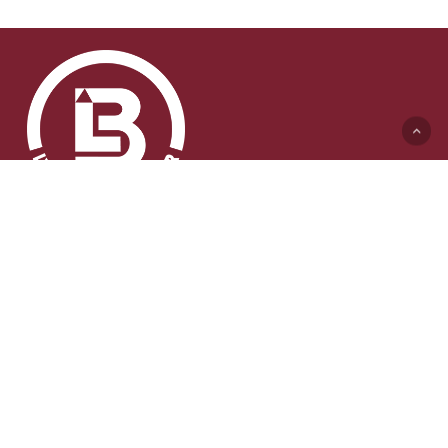
Lyft & Byggmaskiner AB (HK)
Ängelholmsvägen 311
262 73 Ängelholm
0431-410 410 Växel
info@lb-maskiner.se