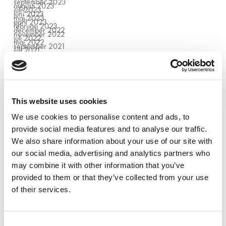
september 2023
augusti 2023
juli 2023
juni 2023
maj 2023
april 2023
februari 2023
december 2022
november 2022
juli 2022
maj 2022
september 2021
juli 2021
juni 2021
oktober 2020
september 2020
juni 2020
januari 2020
september 2019
augusti 2019
juni 2019
maj 2019
april 2019
mars 2019
februari 2019
This website uses cookies
januari 2019
oktober 2018
Categories
september 2018
juni 2018
We use cookies to personalise content and ads, to
mars 2018
februari 2018
november 2017
Ängelholm
provide social media features and to analyse our traffic.
oktober 2017
Bod
september 2017
El
juni 2017
Evenemang
We also share information about your use of our site with
maj 2017
Göteborg
mars 2017
Halmstad
oktober 2016
Helsingborg
our social media, advertising and analytics partners who
mars 2016
Huvudkontor
Kran & Hiss
Kristianstad
may combine it with other information that you’ve
Malmö
Maskiner
Tjänster
provided to them or that they’ve collected from your use
Uncategorized
Utbildning
of their services.
Consent