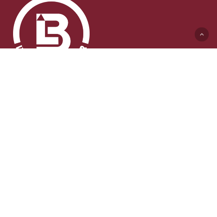
Lyft & Byggmaskiner AB (HK)
Ängelholmsvägen 311
262 73 Ängelholm
0431-410 410 Växel
info@lb-maskiner.se