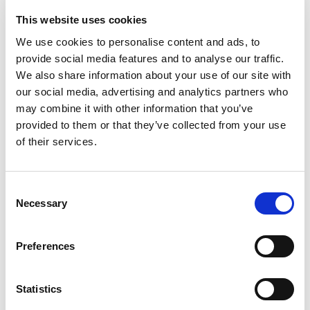
Artikelnr:
981822
This website uses cookies
Kategori:
98 - Personligt skydd
We use cookies to personalise content and ads, to
provide social media features and to analyse our traffic.
We also share information about your use of our site with
our social media, advertising and analytics partners who
Relaterade produkter
may combine it with other information that you’ve
provided to them or that they’ve collected from your use
of their services.
Consent
Necessary
Selection
Visa
Visa
Visa
Fallskyddsblock <
Fallskyddsblock <
Fallskydd,
15 m
10 m
dörrpostförankring
Preferences
Sök efter:
Statistics
Sök