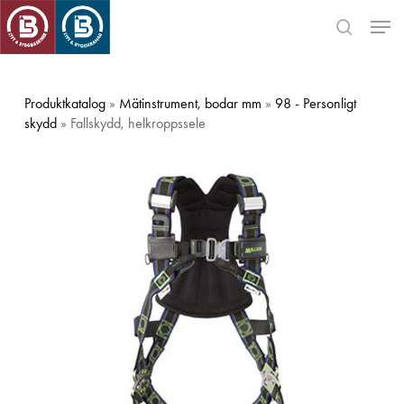
Skip
Men
to
search
main
Close
content
Menu
Produktkatalog
»
Mätinstrument, bodar mm
»
98 - Personligt
skydd
» Fallskydd, helkroppssele