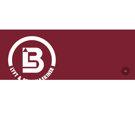
Lyft & Byggmaskiner AB (HK)
Ängelholmsvägen 311
262 73 Ängelholm
0431-410 410 Växel
info@lb-maskiner.se