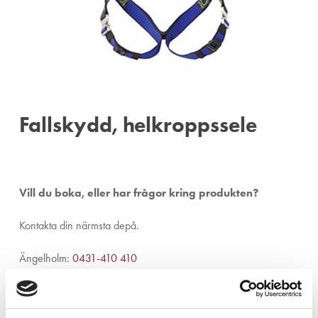
Fallskydd, helkroppssele
Vill du boka, eller har frågor kring produkten?
Kontakta din närmsta depå.
Ängelholm:
0431-410 410
Helsingborg:
042-16 75 20
Kristianstad:
044-280 270
Malmö:
040-59 28 80