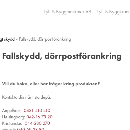
Lyft & Byggmaskiner AB
Lyft & Byggkran
igt skydd
» Fallskydd, dörrpostförankring
Fallskydd, dörrpostförankring
Vill du boka, eller har frågor kring produkten?
Kontakta din närmsta depå.
Ängelholm:
0431-410 410
Helsingborg:
042-16 75 20
Kristianstad:
044-280 270
Malmö:
040-59 28 80