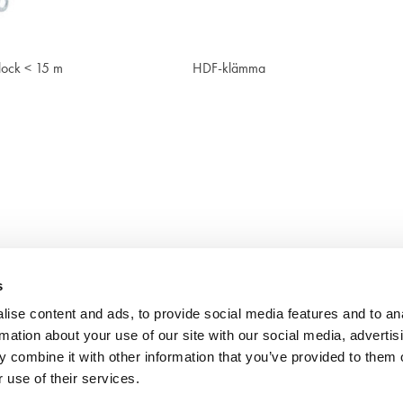
Visa
Visa
lock < 15 m
HDF-klämma
s
ise content and ads, to provide social media features and to an
rmation about your use of our site with our social media, advertis
 combine it with other information that you’ve provided to them o
 use of their services.