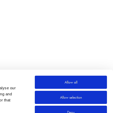
Allow all
alyse our
ing and
Allow selection
r that
Deny