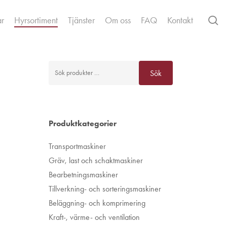
se
ar
Hyrsortiment
Tjänster
Om oss
FAQ
Kontakt
Sök
Sök
efter:
Produktkategorier
Transportmaskiner
Gräv, last och schaktmaskiner
Bearbetningsmaskiner
Tillverkning- och sorteringsmaskiner
Beläggning- och komprimering
Kraft-, värme- och ventilation