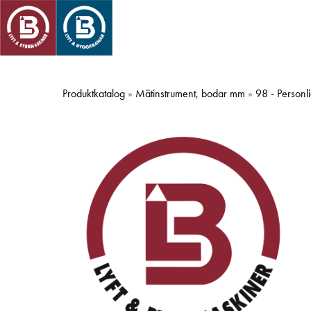
Skip
to
main
content
Produktkatalog
»
Mätinstrument, bodar mm
»
98 - Personl