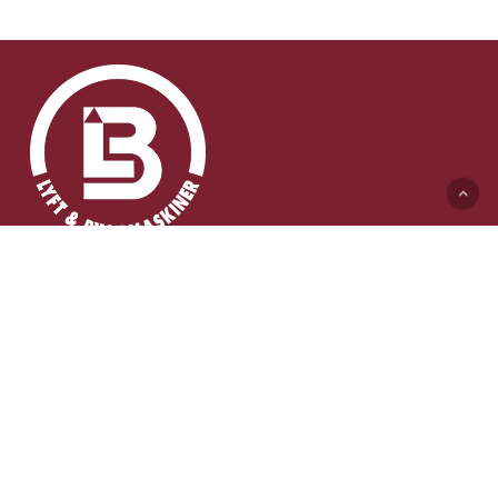
Lyft & Byggmaskiner AB (HK)
Ängelholmsvägen 311
262 73 Ängelholm
0431-410 410 Växel
info@lb-maskiner.se