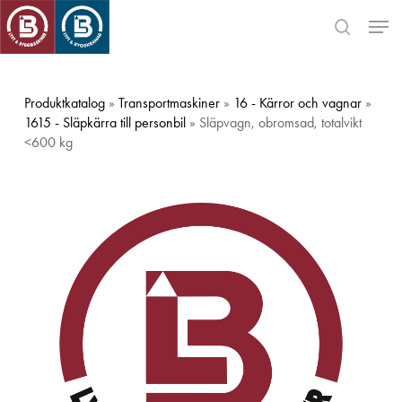
Skip
Men
to
search
main
Close
content
Menu
Produktkatalog
»
Transportmaskiner
»
16 - Kärror och vagnar
»
1615 - Släpkärra till personbil
» Släpvagn, obromsad, totalvikt
<600 kg