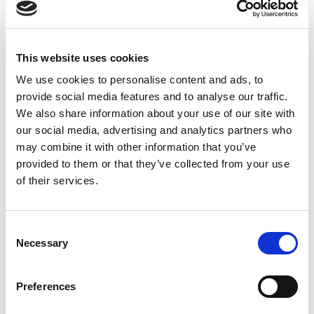
Helsingborg:
042-16 75 20
Kristianstad:
044-280 270
Malmö:
040-59 28 80
This website uses cookies
Artikelnr:
161517
We use cookies to personalise content and ads, to
Kategori:
1615 - Släpkärra till personbil
provide social media features and to analyse our traffic.
We also share information about your use of our site with
our social media, advertising and analytics partners who
may combine it with other information that you’ve
Relaterade produkter
provided to them or that they’ve collected from your use
of their services.
Consent
Necessary
Selection
Visa
Visa
Visa
Preferences
Personbilssläp, skåp
Släpvagn för
Släpvagn, totalvikt
maskintransport,
<1000 kg