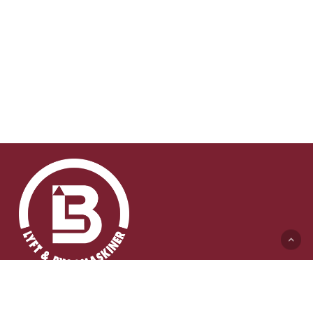
Lyft & Byggmaskiner AB (HK)
Ängelholmsvägen 311