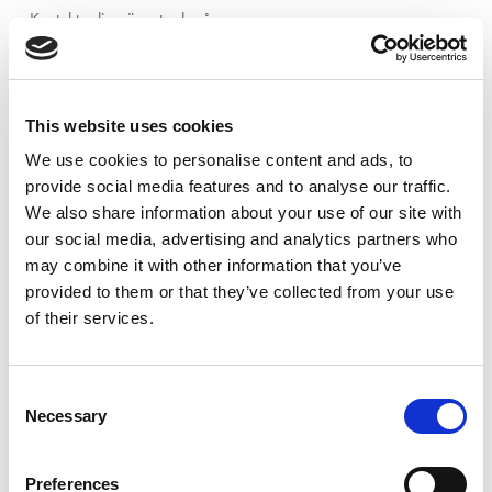
Kontakta din närmsta depå.
Ängelholm:
0431-410 410
Helsingborg:
042-16 75 20
Kristianstad:
044-280 270
This website uses cookies
Malmö:
040-59 28 80
We use cookies to personalise content and ads, to
Artikelnr:
833342
provide social media features and to analyse our traffic.
Kategori:
8333 - Sten, betong, tegel & asfalt
We also share information about your use of our site with
our social media, advertising and analytics partners who
may combine it with other information that you’ve
provided to them or that they’ve collected from your use
Relaterade produkter
of their services.
Consent
Necessary
Selection
Preferences