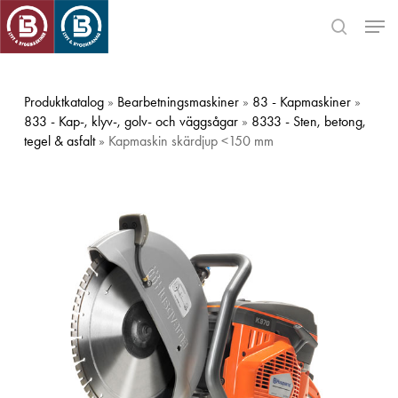
Skip
Men
to
search
main
Close
content
Menu
Produktkatalog
»
Bearbetningsmaskiner
»
83 - Kapmaskiner
»
833 - Kap-, klyv-, golv- och väggsågar
»
8333 - Sten, betong,
tegel & asfalt
» Kapmaskin skärdjup <150 mm