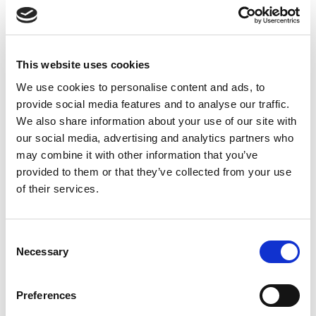
Ängelholm:
0431-410 410
Helsingborg:
042-16 75 20
Kristianstad:
044-280 270
This website uses cookies
Malmö:
040-59 28 80
We use cookies to personalise content and ads, to
Artikelnr:
833331
provide social media features and to analyse our traffic.
Kategori:
8333 - Sten, betong, tegel & asfalt
We also share information about your use of our site with
our social media, advertising and analytics partners who
may combine it with other information that you’ve
provided to them or that they’ve collected from your use
Relaterade produkter
of their services.
Consent
Necessary
Selection
Preferences