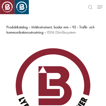
Skip
Men
to
search
main
Close
content
Menu
Produktkatalog
»
Mätinstrument, bodar mm
»
92 - Trafik- och
kommunikationsutrustning
» ID06 Dörrlåssystem