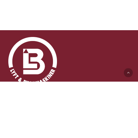
Lyft & Byggmaskiner AB (HK)
Ängelholmsvägen 311
262 73 Ängelholm
0431-410 410 Växel
info@lb-maskiner.se