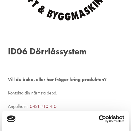
ID06 Dörrlåssystem
Vill du boka, eller har frågor kring produkten?
Kontakta din närmsta depå.
Ängelholm:
0431-410 410
Helsingborg:
042-16 75 20
Kristianstad:
044-280 270
Malmö:
040-59 28 80