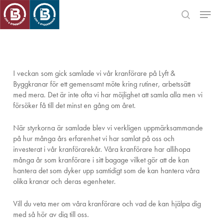
Skip
Men
to
search
main
Close
content
Menu
I veckan som gick samlade vi vår kranförare på Lyft &
Byggkranar för ett gemensamt möte kring rutiner, arbetssätt
med mera. Det är inte ofta vi har möjlighet att samla alla men vi
försöker få till det minst en gång om året.
När styrkorna är samlade blev vi verkligen uppmärksammande
på hur många års erfarenhet vi har samlat på oss och
investerat i vår kranförarekår. Våra kranförare har allihopa
många år som kranförare i sitt bagage vilket gör att de kan
hantera det som dyker upp samtidigt som de kan hantera våra
olika kranar och deras egenheter.
Vill du veta mer om våra kranförare och vad de kan hjälpa dig
med så hör av dig till oss.