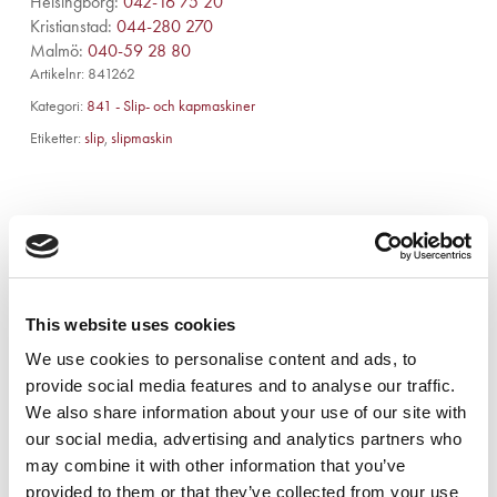
Helsingborg:
042-16 75 20
Kristianstad:
044-280 270
Malmö:
040-59 28 80
Artikelnr:
841262
Kategori:
841 - Slip- och kapmaskiner
Etiketter:
slip
,
slipmaskin
Beskrivning
This website uses cookies
We use cookies to personalise content and ads, to
Tekniska Data Edge HD:
provide social media features and to analyse our traffic.
We also share information about your use of our site with
Storlek: 20″ x 14″
our social media, advertising and analytics partners who
Varvtal: 2 900 rpm
may combine it with other information that you’ve
Oscillerande rotation
provided to them or that they’ve collected from your use