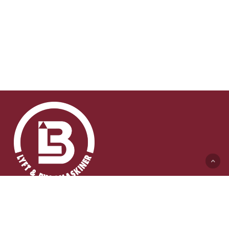
Lyft & Byggmaskiner AB (HK)
Ängelholmsvägen 311
262 73 Ängelholm