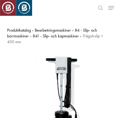
Skip
Men
to
search
main
Close
content
Menu
Produktkatalog
»
Bearbetningsmaskiner
»
84 - Slip- och
borrmaskiner
»
841 - Slip- och kapmaskiner
» Trägolvslip <
400 mm