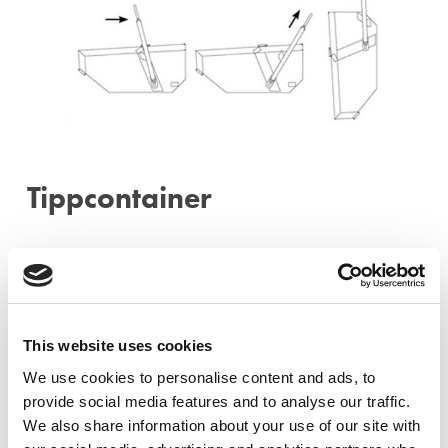
Tippcontainer
Kapacitet 1000 l
Vill du boka, eller har frågor kring produkten?
This website uses cookies
We use cookies to personalise content and ads, to
Kontakta din närmsta depå.
provide social media features and to analyse our traffic.
We also share information about your use of our site with
Ängelholm:
0431-410 410