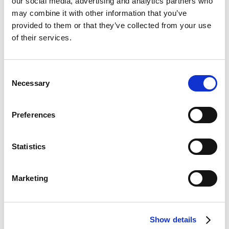
Helsingborg:
042-16 75 20
our social media, advertising and analytics partners who
Kristianstad:
044-280 270
may combine it with other information that you’ve
Malmö:
040-59 28 80
provided to them or that they’ve collected from your use
Artikelnr:
7521
of their services.
Kategori:
752 - Behållare, baskar och lyftredskap
Consent
Sök efter:
Necessary
Selection
Sök
Produktkategorier
Preferences
Statistics
Marketing
Show details