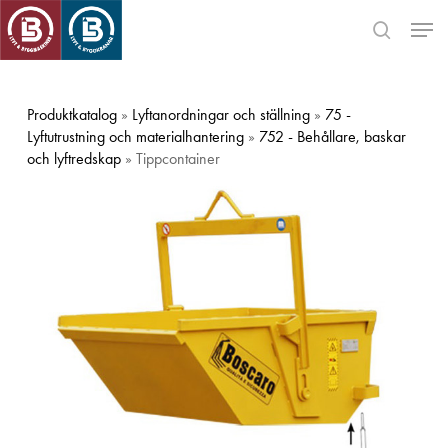
Skip
Men
to
search
main
Close
content
Menu
Produktkatalog
»
Lyftanordningar och ställning
»
75 -
Lyftutrustning och materialhantering
»
752 - Behållare, baskar
och lyftredskap
» Tippcontainer