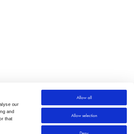
Allow all
alyse our
ing and
Allow selection
r that
Deny