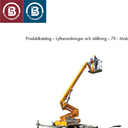
Skip
to
main
content
Produktkatalog
»
Lyftanordningar och ställning
»
73 - Mobi