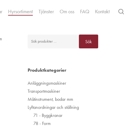
se
ar
Hyrsortiment
Tjänster
Om oss
FAQ
Kontakt
Sök
 m
Sök
efter:
Produktkategorier
Anläggningsmaskiner
Transportmaskiner
Mätinstrument, bodar mm
Lyftanordningar och ställning
71 - Byggkranar
78 - Form