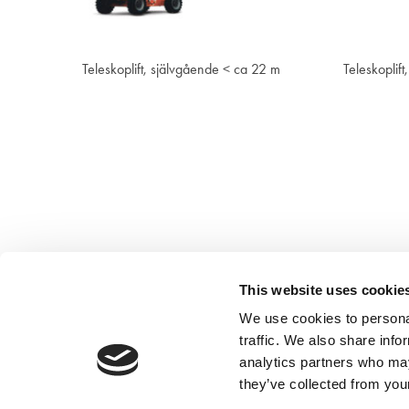
Visa
Teleskoplift, självgående < ca 22 m
Teleskoplif
This website uses cookie
We use cookies to personal
traffic. We also share info
analytics partners who may
they’ve collected from your