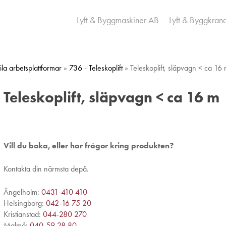
Lyft & Byggmaskiner AB
Lyft & Byggkran
la arbetsplattformar
»
736 - Teleskoplift
» Teleskoplift, släpvagn < ca 16
Teleskoplift, släpvagn < ca 16 m
Vill du boka, eller har frågor kring produkten?
Kontakta din närmsta depå.
Ängelholm:
0431-410 410
Helsingborg:
042-16 75 20
Kristianstad:
044-280 270
Malmö:
040-59 28 80