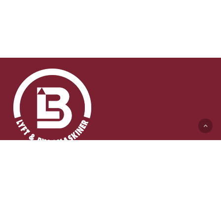
Lyft & Byggmaskiner AB (HK)
Ängelholmsvägen 311
262 73 Ängelholm
0431-410 410 Växel
info@lb-maskiner.se