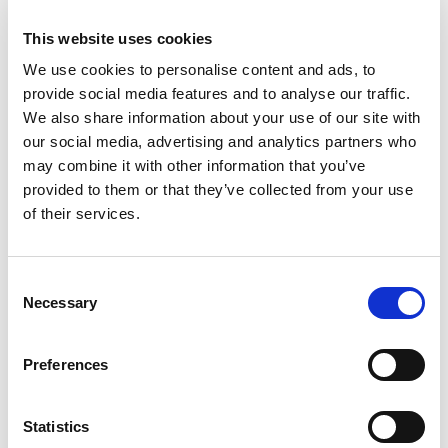
Kristianstad:
044-280 270
Malmö:
040-59 28 80
This website uses cookies
Artikelnr:
831154
We use cookies to personalise content and ads, to
Kategori:
831 - Sågar, handhållna
provide social media features and to analyse our traffic.
We also share information about your use of our site with
our social media, advertising and analytics partners who
may combine it with other information that you’ve
Relaterade produkter
provided to them or that they’ve collected from your use
of their services.
Consent
Necessary
Selection
Preferences
Visa
Visa
Visa
Tigersåg, batteri
Cirkelsåg, metall
Sticksåg
Sök efter:
Statistics