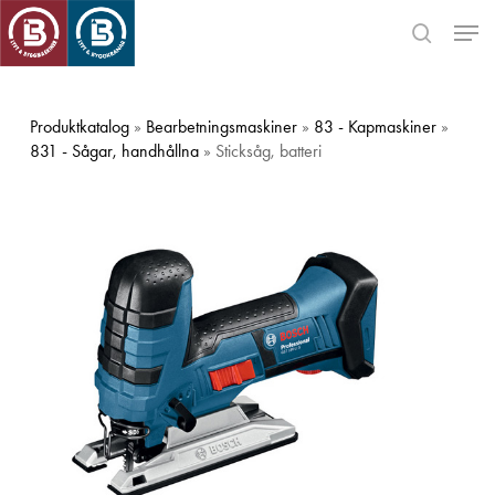
Skip
Men
to
search
main
Close
content
Menu
Produktkatalog
»
Bearbetningsmaskiner
»
83 - Kapmaskiner
»
831 - Sågar, handhållna
» Sticksåg, batteri