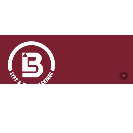
Lyft & Byggmaskiner AB (HK)
Ängelholmsvägen 311
262 73 Ängelholm
0431-410 410 Växel
info@lb-maskiner.se