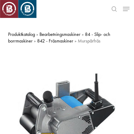
Skip
Men
to
search
main
Close
content
Menu
Produktkatalog
»
Bearbetningsmaskiner
»
84 - Slip- och
borrmaskiner
»
842 - Fräsmaskiner
» Murspårfräs