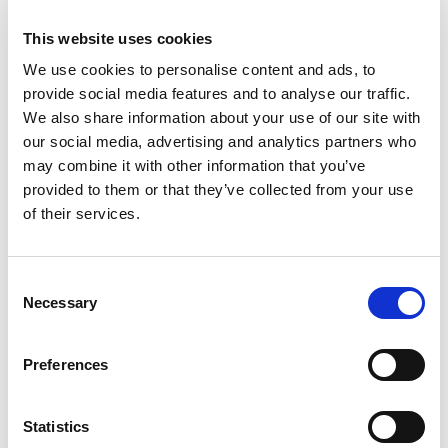
Kristianstad:
044-280 270
Malmö:
040-59 28 80
This website uses cookies
Artikelnr:
842563
We use cookies to personalise content and ads, to
Kategori:
842 - Fräsmaskiner
provide social media features and to analyse our traffic.
We also share information about your use of our site with
our social media, advertising and analytics partners who
may combine it with other information that you’ve
Relaterade produkter
provided to them or that they’ve collected from your use
of their services.
Consent
Necessary
Selection
Preferences
Visa
Visa
Visa
Ytfräs, fasad
Lamellfräs
Spårfräs
Sök efter:
Statistics