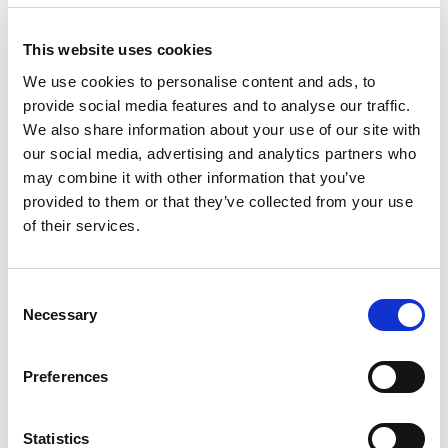
Kristianstad:
044-280 270
Malmö:
040-59 28 80
Artikelnr:
843222
This website uses cookies
Kategori:
843 - Borrmaskiner
We use cookies to personalise content and ads, to
provide social media features and to analyse our traffic.
We also share information about your use of our site with
our social media, advertising and analytics partners who
Relaterade produkter
may combine it with other information that you’ve
provided to them or that they’ve collected from your use
of their services.
Consent
Necessary
Selection
Visa
Visa
Visa
Kärnborrmaskin, för
Borrhammare,
Slagborr/skruvdragare,
Preferences
stativ
batteri
batteri
Statistics
Sök efter: