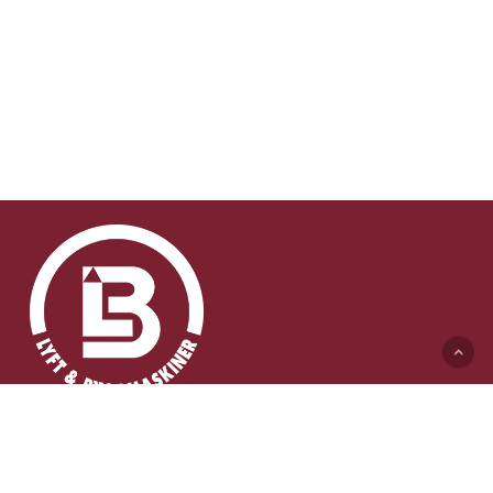
Lyft & Byggmaskiner AB (HK)
Ängelholmsvägen 311
262 73 Ängelholm