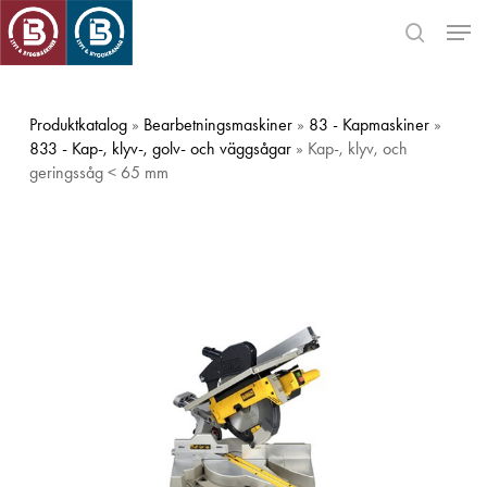
Skip
Men
to
search
main
Close
content
Menu
Produktkatalog
»
Bearbetningsmaskiner
»
83 - Kapmaskiner
»
833 - Kap-, klyv-, golv- och väggsågar
» Kap-, klyv, och
geringssåg < 65 mm