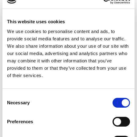
Helsingborg:
042-16 75 20
Kristianstad:
044-280 270
Malmö:
040-59 28 80
This website uses cookies
Artikelnr:
833142
We use cookies to personalise content and ads, to
Kategori:
833 - Kap-, klyv-, golv- och väggsågar
provide social media features and to analyse our traffic.
We also share information about your use of our site with
our social media, advertising and analytics partners who
may combine it with other information that you’ve
Relaterade produkter
provided to them or that they’ve collected from your use
of their services.
Consent
Necessary
Selection
Preferences
Visa
Kapmaskin skärdjup
<125 mm