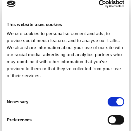
Kontakta din närmsta depå.
Ängelholm:
0431-410 410
Helsingborg:
042-16 75 20
This website uses cookies
Kristianstad:
044-280 270
Malmö:
040-59 28 80
We use cookies to personalise content and ads, to
Artikelnr:
761243
provide social media features and to analyse our traffic.
We also share information about your use of our site with
Kategori:
76 - Ställningar, stegar, inhängnad
our social media, advertising and analytics partners who
may combine it with other information that you’ve
provided to them or that they’ve collected from your use
of their services.
Relaterade produkter
Consent
Necessary
Selection
Preferences