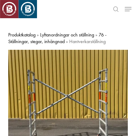
Skip
Men
to
search
main
Close
content
Menu
Produktkatalog
»
Lyftanordningar och ställning
»
76 -
Ställningar, stegar, inhängnad
» Hantverkarställning