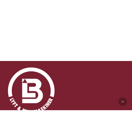
Lyft & Byggmaskiner AB (HK)
Ängelholmsvägen 311