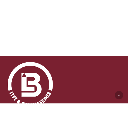
Lyft & Byggmaskiner AB (HK)
Ängelholmsvägen 311
262 73 Ängelholm