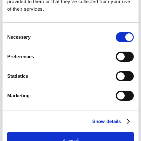
Strömförsörjning: Nät
provided to them or that they’ve collected from your use
Klippkapacitet diameter: 16 mm
of their services.
Hydraulisk klippkraft: 13 MPa
Vikt: 7 kg
Ineffekt: 720 W
Consent
Klipphastighet: 2 sek
Necessary
Selection
Preferences
Relaterade produkter
Statistics
Marketing
Show details
Visa
Visa
Visa
Armeringsklipp,
Armeringsklipp < ø
Armeringsklipp < ø
Allow all