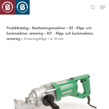
Skip
Men
to
search
main
Close
content
Menu
Produktkatalog
»
Bearbetningsmaskiner
»
85 - Klipp- och
bockmaskiner, armering
»
851 - Klipp- och bockmaskiner,
armering
» Armeringsklipp < ø 16 mm