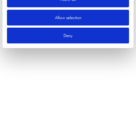
batteri < ø 16 mm
12 mm
20 mm
Sök efter:
Allow selection
Sök
Deny
Produktkategorier