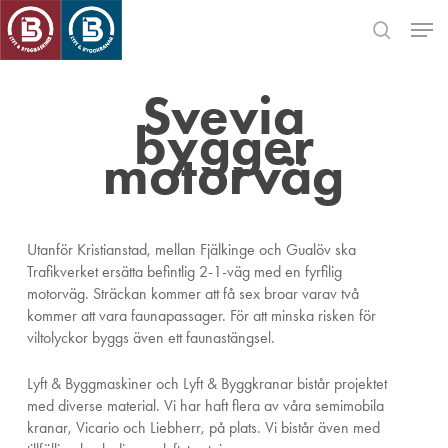
Skip
Men
to
search
main
Close
content
Menu
Svevia
bygger
motorväg
Utanför Kristianstad, mellan Fjälkinge och Gualöv ska
Trafikverket ersätta befintlig 2-1-väg med en fyrfilig
motorväg. Sträckan kommer att få sex broar varav två
kommer att vara faunapassager. För att minska risken för
viltolyckor byggs även ett faunastängsel.
Lyft & Byggmaskiner och Lyft & Byggkranar bistår projektet
med diverse material. Vi har haft flera av våra semimobila
kranar, Vicario och Liebherr, på plats. Vi bistår även med