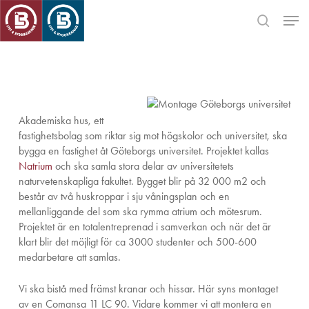
Skip
Men
to
search
main
Close
content
Menu
Akademiska hus, ett
fastighetsbolag som riktar sig mot högskolor och universitet, ska
bygga en fastighet åt Göteborgs universitet. Projektet kallas
Natrium
och ska samla stora delar av universitetets
naturvetenskapliga fakultet. Bygget blir på 32 000 m2 och
består av två huskroppar i sju våningsplan och en
mellanliggande del som ska rymma atrium och mötesrum.
Projektet är en totalentreprenad i samverkan och när det är
klart blir det möjligt för ca 3000 studenter och 500-600
medarbetare att samlas.
Vi ska bistå med främst kranar och hissar. Här syns montaget
av en Comansa 11 LC 90. Vidare kommer vi att montera en