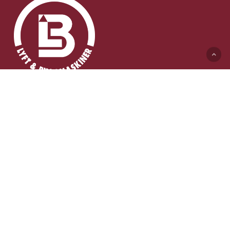
Lyft & Byggmaskiner AB (HK)
Ängelholmsvägen 311
262 73 Ängelholm
0431-410 410 Växel
info@lb-maskiner.se