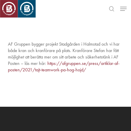
Skip
Men
to
search
main
Close
content
Menu
AF Gruppen bygger projekt Stadgården i Halmstad och vi har
både kran och kranförare på plats. Kranförare Stefan har fått
möjlighet att berätta mer om sitt arbete och säkerhetstänk i AF
Posten – läs mer här:
https://afgruppen.se/press/artiklar-af-
posten/2021/tajt-teamwork-pa-hog-hojd/