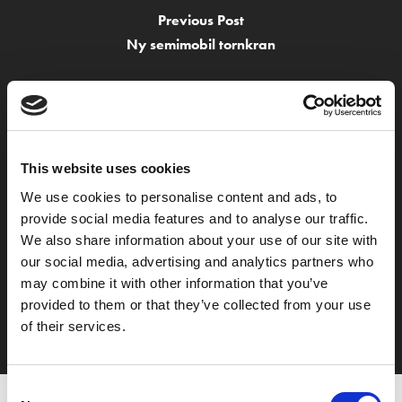
Previous Post
Ny semimobil tornkran
This website uses cookies
We use cookies to personalise content and ads, to
provide social media features and to analyse our traffic.
We also share information about your use of our site with
Nästa inlägg
our social media, advertising and analytics partners who
Kranmontage i Västra Hamnen, Malmö
may combine it with other information that you’ve
provided to them or that they’ve collected from your use
of their services.
Consent