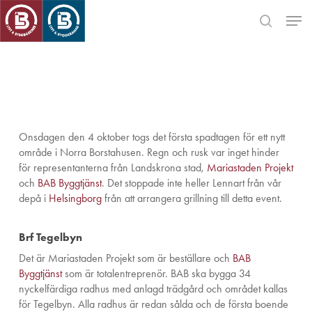
Skip
Men
to
search
main
Close
content
Menu
Onsdagen den 4 oktober togs det första spadtagen för ett nytt
område i Norra Borstahusen. Regn och rusk var inget hinder
för representanterna från Landskrona stad,
Mariastaden Projekt
och
BAB Byggtjänst
. Det stoppade inte heller Lennart från vår
depå i
Helsingborg
från att arrangera grillning till detta event.
Brf Tegelbyn
Det är Mariastaden Projekt som är beställare och
BAB
Byggtjänst
som är totalentreprenör. BAB ska bygga 34
nyckelfärdiga radhus med anlagd trädgård och området kallas
för Tegelbyn. Alla radhus är redan sålda och de första boende